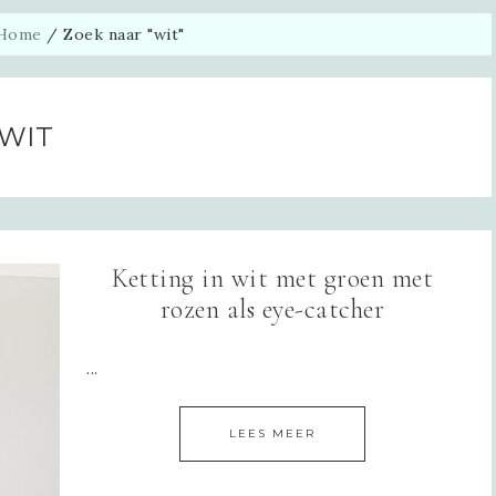
Home
/
Zoek naar "wit"
WIT
Ketting in wit met groen met
rozen als eye-catcher
...
LEES MEER