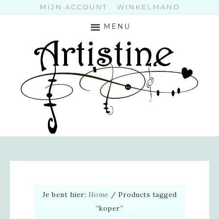
MIJN ACCOUNT
WINKELMAND
MENU
Je bent hier:
Home
/
Products tagged
“koper”