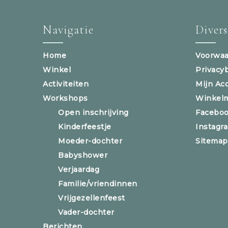
Navigatie
Diver
Home
Voorwaa
Winkel
Privacy
Activiteiten
Mijn Ac
Workshops
Winkel
Open inschrijving
Facebo
Kinderfeestje
Instagr
Moeder-dochter
Sitemap
Babyshower
Verjaardag
Familie/vriendinnen
Vrijgezellenfeest
Vader-dochter
Berichten