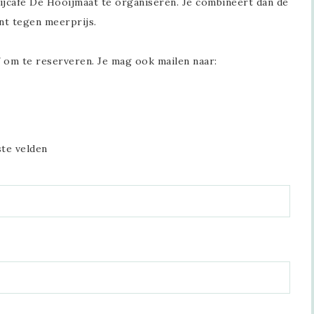
jcafé De Hooijmaat te organiseren. Je combineert dan de
t tegen meerprijs.
f om te reserveren. Je mag ook mailen naar:
ste velden