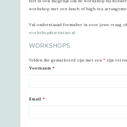
Het is ook mogelijk om de workshop bij Boederi
workshop met een lunch of high tea arrangemen
Vul onderstaand formulier in voor jouw vraag o
workshop@artistine.nl
WORKSHOPS
Velden die gemarkeerd zijn met een
*
zijn verei
Voornaam
*
Email
*