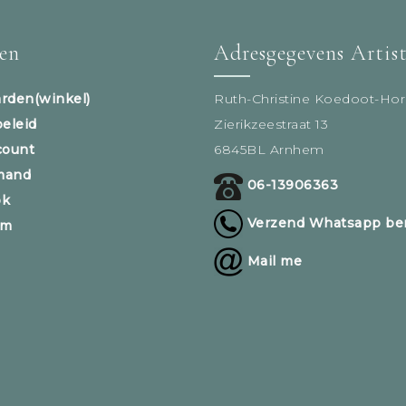
sen
Adresgegevens Artis
rden(winkel)
Ruth-Christine Koedoot-Hor
beleid
Zierikzeestraat 13
count
6845BL Arnhem
mand
06-13906363
ok
Verzend Whatsapp ber
am
Mail me