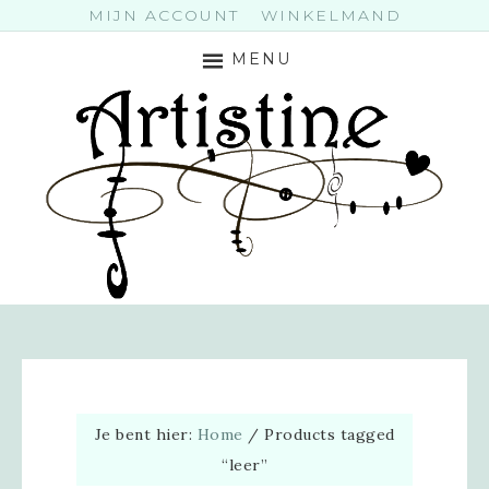
MIJN ACCOUNT
WINKELMAND
MENU
Je bent hier:
Home
/
Products tagged
“leer”