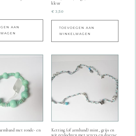
kleur
€
3,50
EGEN AAN
TOEVOEGEN AAN
LWAGEN
WINKELWAGEN
armband met ronde- en
Ketting (of armband) mint, grijs en
wit gevlochten met veters en diverse