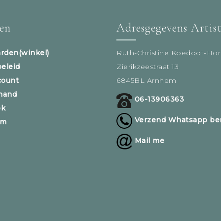
sen
Adresgegevens Artis
rden(winkel)
Ruth-Christine Koedoot-Hor
beleid
Zierikzeestraat 13
count
6845BL Arnhem
mand
06-13906363
ok
Verzend Whatsapp ber
am
Mail me