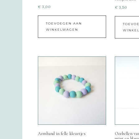
€
3,00
€
3,50
TOEVOEGEN AAN
TOEVO
WINKELWAGEN
WINKE
Armband in felle kleurtjes
Oorbellen van
mint en blau