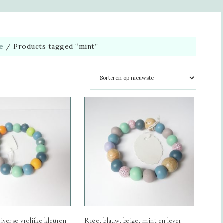
e
/
Products tagged “mint”
iverse vrolijke kleuren
Roze, blauw, beige, mint en lever