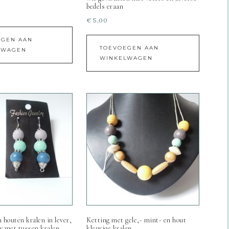
bedels eraan
€
5,00
EGEN AAN
TOEVOEGEN AAN
LWAGEN
WINKELWAGEN
 houten kralen in lever,
Ketting met gele,- mint- en hout
w met tussen kralen
kleurige kralen