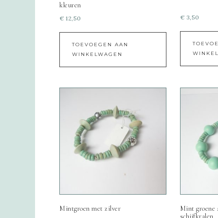
kleuren
€
3,50
€
12,50
TOEVO
TOEVOEGEN AAN
WINKE
WINKELWAGEN
Mintgroen met zilver
Mint groene 
schijfkralen