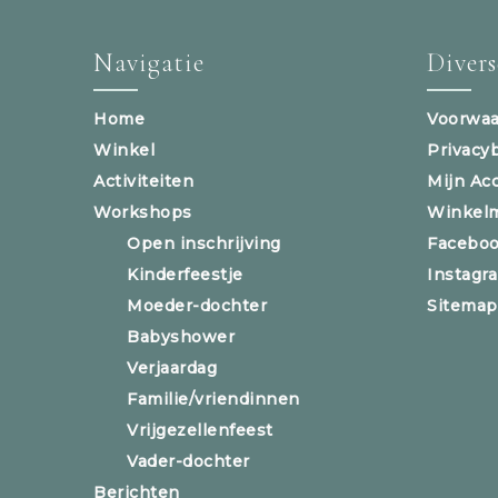
Navigatie
Diver
Home
Voorwaa
Winkel
Privacy
Activiteiten
Mijn Ac
Workshops
Winkel
Open inschrijving
Facebo
Kinderfeestje
Instagr
Moeder-dochter
Sitemap
Babyshower
Verjaardag
Familie/vriendinnen
Vrijgezellenfeest
Vader-dochter
Berichten