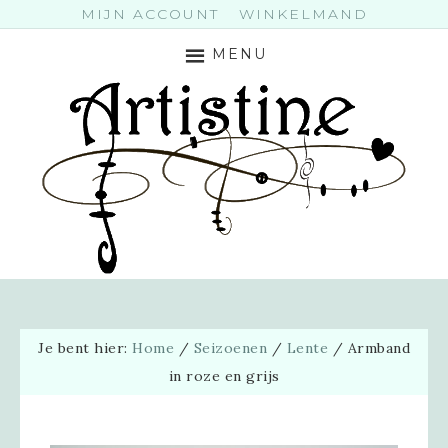
MIJN ACCOUNT
WINKELMAND
MENU
Je bent hier:
Home
/
Seizoenen
/
Lente
/
Armband
in roze en grijs