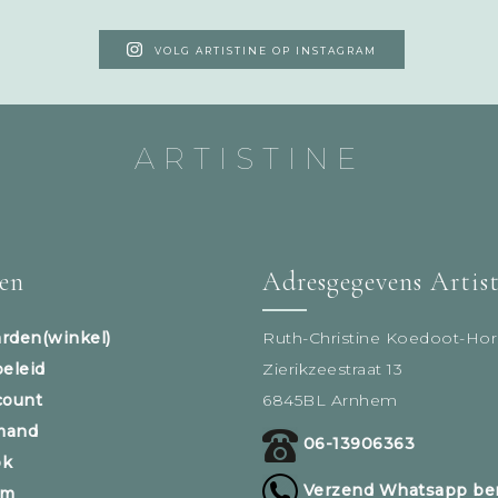
VOLG ARTISTINE OP INSTAGRAM
ARTISTINE
sen
Adresgegevens Artis
rden(winkel)
Ruth-Christine Koedoot-Hor
beleid
Zierikzeestraat 13
count
6845BL Arnhem
mand
06-13906363
ok
Verzend Whatsapp ber
am