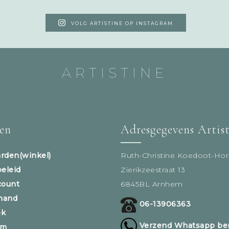
VOLG ARTISTINE OP INSTAGRAM
ARTISTINE
sen
Adresgegevens Artis
rden(winkel)
Ruth-Christine Koedoot-Hor
beleid
Zierikzeestraat 13
count
6845BL Arnhem
mand
06-13906363
ok
Verzend Whatsapp ber
am