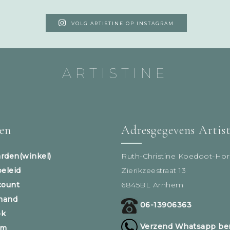
VOLG ARTISTINE OP INSTAGRAM
ARTISTINE
sen
Adresgegevens Artis
rden(winkel)
Ruth-Christine Koedoot-Hor
beleid
Zierikzeestraat 13
count
6845BL Arnhem
mand
06-13906363
ok
Verzend Whatsapp ber
am