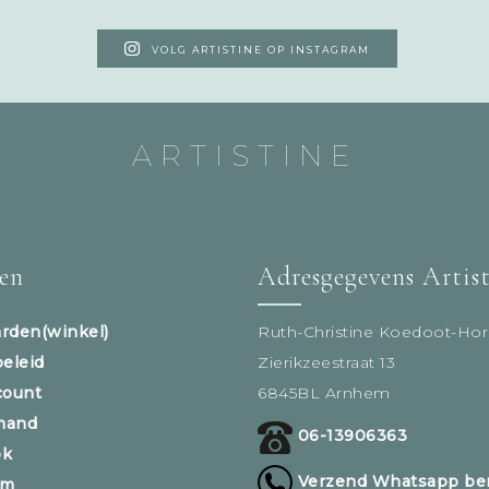
VOLG ARTISTINE OP INSTAGRAM
ARTISTINE
sen
Adresgegevens Artis
rden(winkel)
Ruth-Christine Koedoot-Hor
beleid
Zierikzeestraat 13
count
6845BL Arnhem
mand
06-13906363
ok
Verzend Whatsapp ber
am