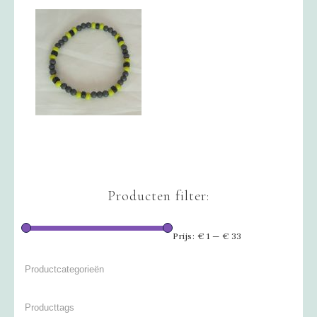
Producten filter:
Prijs:
€ 1
—
€ 33