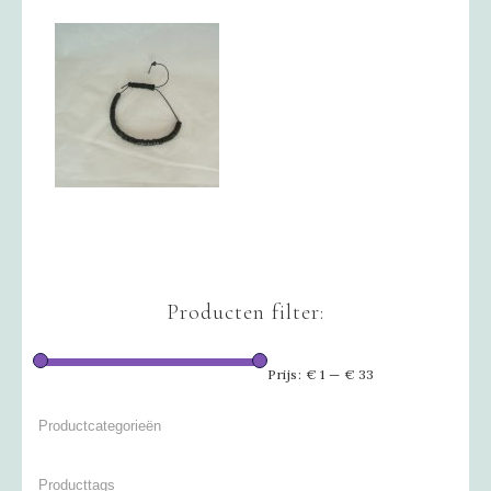
Producten filter:
Prijs:
€ 1
—
€ 33