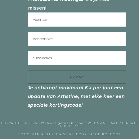
missen!
Je ontvangt maximaal 6 x per jaar een
update van Artistine, met elke keer een
speciale kortingscode!
COPYRIGHT © 2026 ·
Website gemaakt door:
WEBMAAT
LAAT ZIEN WIE
JE BENT</P
FOTOS VAN RUTH-CHRISTINE DOOR
JACOB KOEDOOT
;