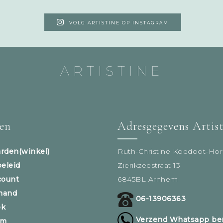
VOLG ARTISTINE OP INSTAGRAM
ARTISTINE
sen
Adresgegevens Artis
rden(winkel)
Ruth-Christine Koedoot-Hor
beleid
Zierikzeestraat 13
count
6845BL Arnhem
mand
06-13906363
ok
Verzend Whatsapp ber
am