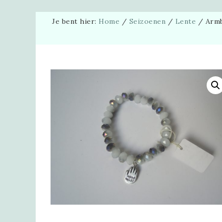
Je bent hier:
Home
/
Seizoenen
/
Lente
/
Armba