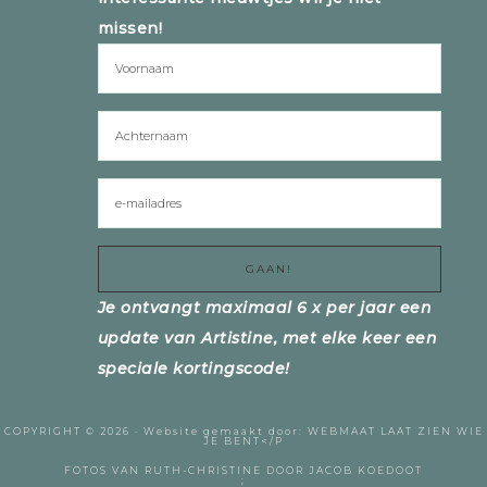
missen!
Je ontvangt maximaal 6 x per jaar een
update van Artistine, met elke keer een
speciale kortingscode!
COPYRIGHT © 2026 ·
Website gemaakt door:
WEBMAAT
LAAT ZIEN WIE
JE BENT</P
FOTOS VAN RUTH-CHRISTINE DOOR
JACOB KOEDOOT
;