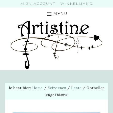
MIJN ACCOUNT
WINKELMAND
MENU
Je bent hier:
Home
/
Seizoenen
/
Lente
/
Oorbellen
engel blauw