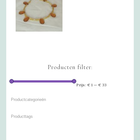
Producten filter:
Prijs:
€ 1
—
€ 33