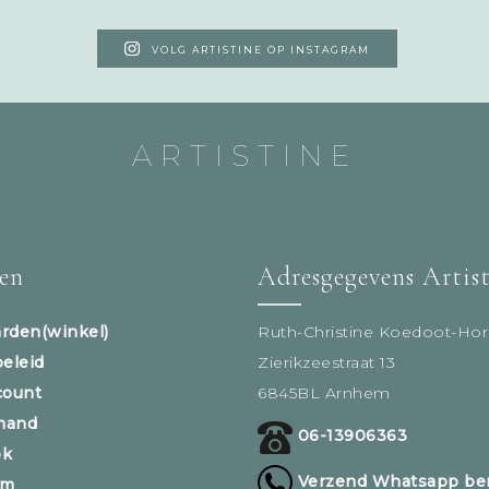
VOLG ARTISTINE OP INSTAGRAM
ARTISTINE
sen
Adresgegevens Artis
rden(winkel)
Ruth-Christine Koedoot-Hor
beleid
Zierikzeestraat 13
count
6845BL Arnhem
mand
06-13906363
ok
Verzend Whatsapp ber
am