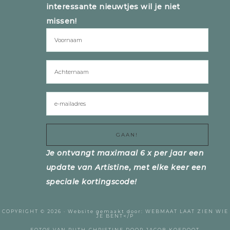
interessante nieuwtjes wil je niet
missen!
Je ontvangt maximaal 6 x per jaar een
update van Artistine, met elke keer een
speciale kortingscode!
COPYRIGHT © 2026 ·
Website gemaakt door:
WEBMAAT
LAAT ZIEN WIE
JE BENT</P
FOTOS VAN RUTH-CHRISTINE DOOR
JACOB KOEDOOT