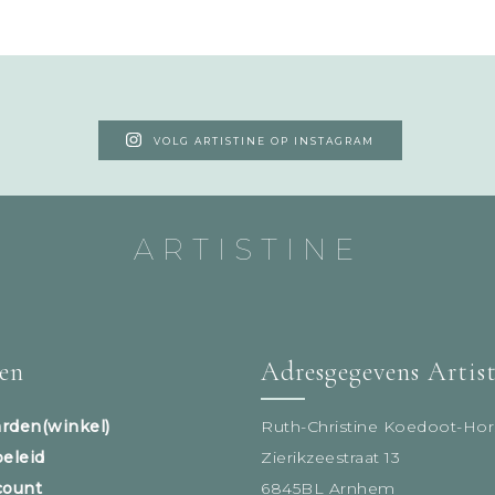
VOLG ARTISTINE OP INSTAGRAM
ARTISTINE
sen
Adresgegevens Artis
rden(winkel)
Ruth-Christine Koedoot-Hor
beleid
Zierikzeestraat 13
count
6845BL Arnhem