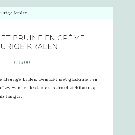
eurige kralen
MET BRUINE EN CRÈME
EURIGE KRALEN
€
15,00
e kleurige kralen. Gemaakt met glaskralen en
n “zweven” er kralen en is draad zichtbaar op
als hanger.