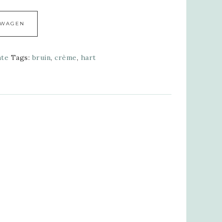
Alternative:
LWAGEN
nte
Tags:
bruin
,
crème
,
hart