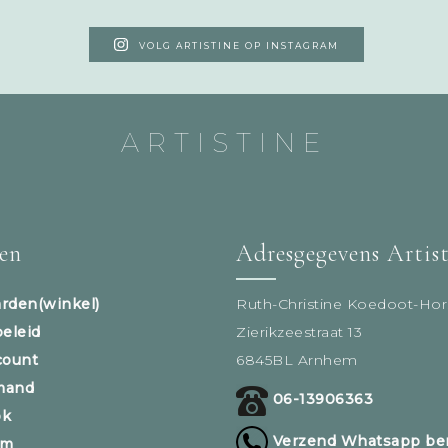
VOLG ARTISTINE OP INSTAGRAM
ARTISTINE
sen
Adresgegevens Artis
rden(winkel)
Ruth-Christine Koedoot-Hor
beleid
Zierikzeestraat 13
count
6845BL Arnhem
mand
06-13906363
ok
Verzend Whatsapp ber
am