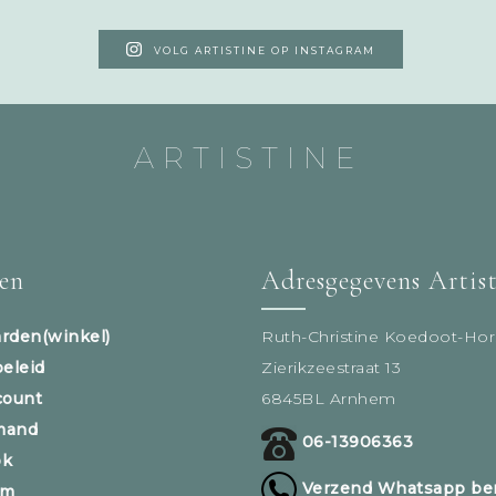
VOLG ARTISTINE OP INSTAGRAM
ARTISTINE
sen
Adresgegevens Artis
rden(winkel)
Ruth-Christine Koedoot-Hor
beleid
Zierikzeestraat 13
count
6845BL Arnhem
mand
06-13906363
ok
Verzend Whatsapp ber
am