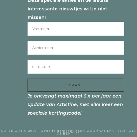
Deze speciale akties en de laatste
interessante nieuwtjes wil je niet
missen!
Je ontvangt maximaal 6 x per jaar een
update van Artistine, met elke keer een
speciale kortingscode!
COPYRIGHT © 2026 ·
Website gemaakt door:
WEBMAAT
LAAT ZIEN WIE
JE BENT</P