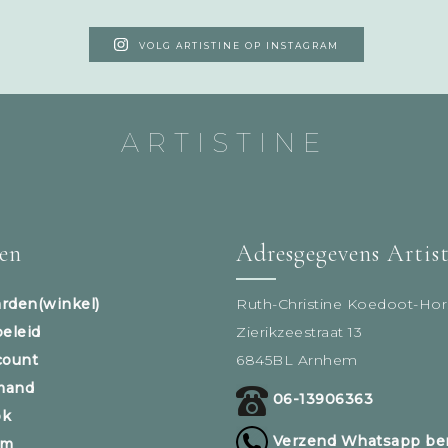
VOLG ARTISTINE OP INSTAGRAM
ARTISTINE
sen
Adresgegevens Artis
rden(winkel)
Ruth-Christine Koedoot-Hor
beleid
Zierikzeestraat 13
count
6845BL Arnhem
mand
06-13906363
ok
Verzend Whatsapp ber
am