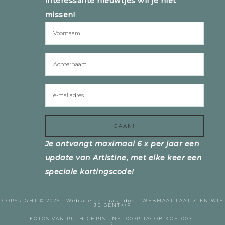
interessante nieuwtjes wil je niet
missen!
Je ontvangt maximaal 6 x per jaar een
update van Artistine, met elke keer een
speciale kortingscode!
COPYRIGHT © 2026 ·
Website gemaakt door:
WEBMAAT
LAAT ZIEN WIE
JE BENT</P
FOTOS VAN RUTH-CHRISTINE DOOR
JACOB KOEDOOT
;