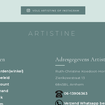
VOLG ARTISTINE OP INSTAGRAM
ARTISTINE
sen
Adresgegevens Artis
rden(winkel)
Ruth-Christine Koedoot-Hor
beleid
Zierikzeestraat 13
count
6845BL Arnhem
mand
06-13906363
ok
Verzend Whatsapp ber
am