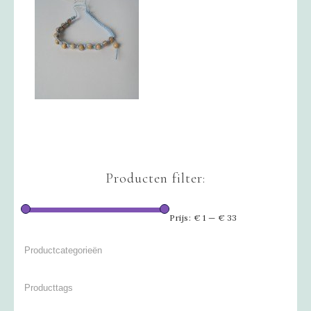
Producten filter:
Prijs:
€ 1
—
€ 33