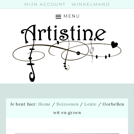
MIJN ACCOUNT
WINKELMAND
MENU
Je bent hier:
Home
/
Seizoenen
/
Lente
/
Oorbellen
wit en groen