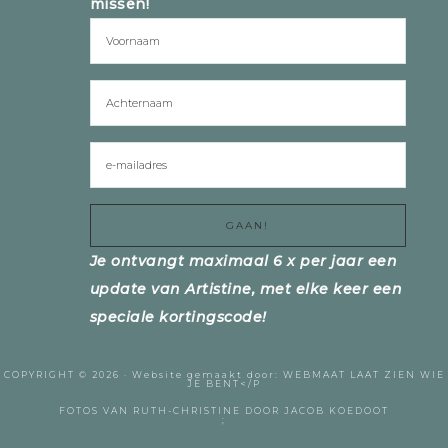
missen!
Je ontvangt maximaal 6 x per jaar een
update van Artistine, met elke keer een
speciale kortingscode!
COPYRIGHT © 2026 ·
Website gemaakt door:
WEBMAAT
LAAT ZIEN WIE
JE BENT</P
FOTOS VAN RUTH-CHRISTINE DOOR
JACOB KOEDOOT
;