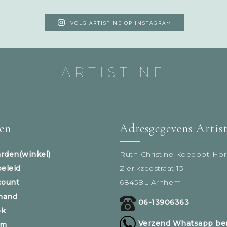
VOLG ARTISTINE OP INSTAGRAM
ARTISTINE
sen
Adresgegevens Artis
rden(winkel)
Ruth-Christine Koedoot-Hor
beleid
Zierikzeestraat 13
count
6845BL Arnhem
mand
06-13906363
ok
Verzend Whatsapp ber
am