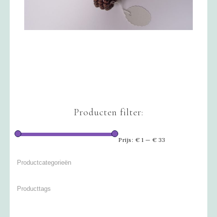
Producten filter:
Prijs:
€ 1
—
€ 33