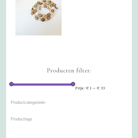
Producten filter:
Prijs:
€ 1
—
€ 33