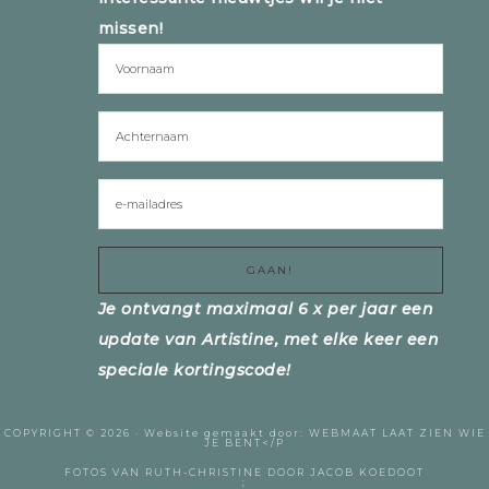
missen!
Je ontvangt maximaal 6 x per jaar een
update van Artistine, met elke keer een
speciale kortingscode!
COPYRIGHT © 2026 ·
Website gemaakt door:
WEBMAAT
LAAT ZIEN WIE
JE BENT</P
FOTOS VAN RUTH-CHRISTINE DOOR
JACOB KOEDOOT
;