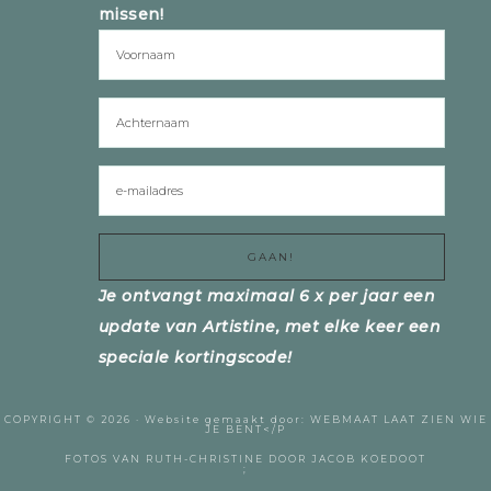
missen!
Je ontvangt maximaal 6 x per jaar een
update van Artistine, met elke keer een
speciale kortingscode!
COPYRIGHT © 2026 ·
Website gemaakt door:
WEBMAAT
LAAT ZIEN WIE
JE BENT</P
FOTOS VAN RUTH-CHRISTINE DOOR
JACOB KOEDOOT
;