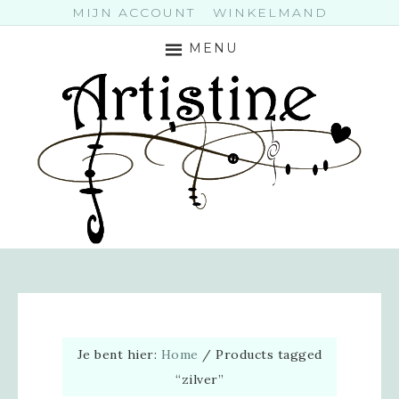
MIJN ACCOUNT
WINKELMAND
MENU
Je bent hier:
Home
/
Products tagged
“zilver”