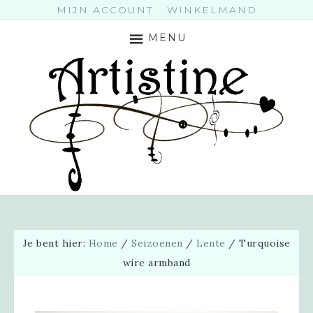
MIJN ACCOUNT
WINKELMAND
MENU
Je bent hier:
Home
/
Seizoenen
/
Lente
/
Turquoise
wire armband